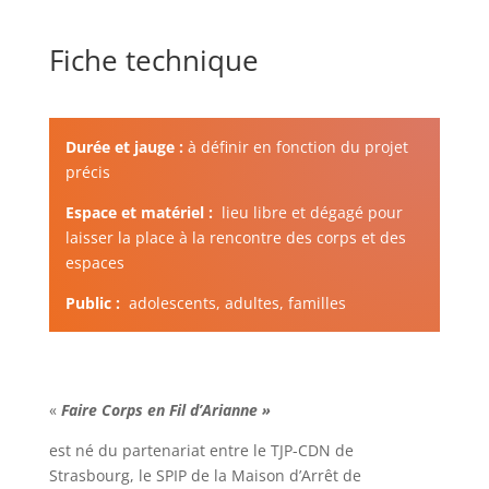
Fiche technique
Durée et jauge :
à définir en fonction du projet
précis
Espace et matériel :
lieu libre et dégagé pour
laisser la place à la rencontre des corps et des
espaces
Public :
adolescents, adultes, familles
«
Faire Corps en Fil d’Arianne
»
est né du partenariat entre le TJP-CDN de
Strasbourg, le SPIP de la Maison d’Arrêt de