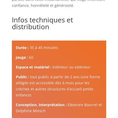
confiance, honnêteté et générosité.
Infos techniques et
distribution
Durée :
35 à 45 minutes
Jauge :
60
Espace et matériel :
intérieur ou extérieur
Public :
tout public à partir de 2 ans (une forme
allégée est accessible dès 6 mois pour les
crèches et autres structures d’accueil petite
enfance)
Conception, interprétation :
Eléonore Bourrel et
Delphine Miesch